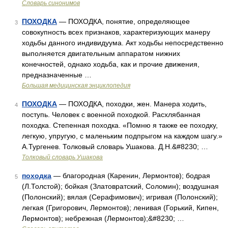
Словарь синонимов
ПОХОДКА
— ПОХОДКА, понятие, определяющее
3
совокупность всех признаков, характеризующих манеру
ходьбы данного индивидуума. Акт ходьбы непосредственно
выполняется двигательным аппаратом нижних
конечностей, однако ходьба, как и прочие движения,
предназначенные …
Большая медицинская энциклопедия
ПОХОДКА
— ПОХОДКА, походки, жен. Манера ходить,
4
поступь. Человек с военной походкой. Расхлябанная
походка. Степенная походка. «Помню я также ее походку,
легкую, упругую, с маленьким подпрыгом на каждом шагу.»
А.Тургенев. Толковый словарь Ушакова. Д.Н.&#8230; …
Толковый словарь Ушакова
походка
— благородная (Каренин, Лермонтов); бодрая
5
(Л.Толстой); бойкая (Златовратский, Соломин); воздушная
(Полонский); вялая (Серафимович); игривая (Полонский);
легкая (Григорович, Лермонтов); ленивая (Горький, Кипен,
Лермонтов); небрежная (Лермонтов);&#8230; …