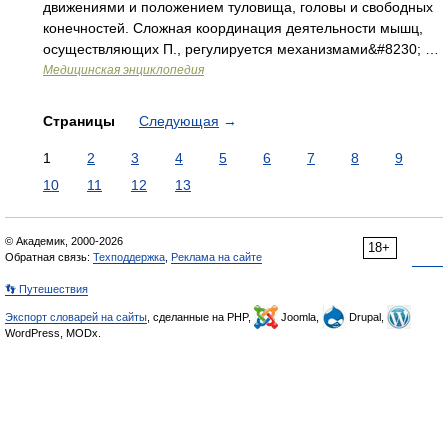
движениями и положением туловища, головы и свободных
конечностей. Сложная координация деятельности мышц,
осуществляющих П., регулируется механизмами&#8230; …
Медицинская энциклопедия
Страницы
Следующая
→
1
2
3
4
5
6
7
8
9
10
11
12
13
© Академик, 2000-2026
18+
Обратная связь:
Техподдержка
,
Реклама на сайте
👣 Путешествия
Экспорт словарей на сайты
, сделанные на PHP,
Joomla,
Drupal,
WordPress, MODx.