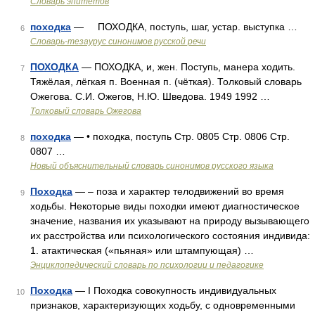
Словарь эпитетов
походка
— ПОХОДКА, поступь, шаг, устар. выступка …
6
Словарь-тезаурус синонимов русской речи
ПОХОДКА
— ПОХОДКА, и, жен. Поступь, манера ходить.
7
Тяжёлая, лёгкая п. Военная п. (чёткая). Толковый словарь
Ожегова. С.И. Ожегов, Н.Ю. Шведова. 1949 1992 …
Толковый словарь Ожегова
походка
— • походка, поступь Стр. 0805 Стр. 0806 Стр.
8
0807 …
Новый объяснительный словарь синонимов русского языка
Походка
— – поза и характер телодвижений во время
9
ходьбы. Некоторые виды походки имеют диагностическое
значение, названия их указывают на природу вызывающего
их расстройства или психологического состояния индивида:
1. атактическая («пьяная» или штампующая) …
Энциклопедический словарь по психологии и педагогике
Походка
— I Походка совокупность индивидуальных
10
признаков, характеризующих ходьбу, с одновременными