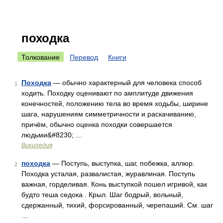
походка
Толкование
Перевод
Книги
Походка
— обычно характерный для человека способ
1
ходить. Походку оценивают по амплитуде движения
конечностей, положению тела во время ходьбы, ширине
шага, нарушениям симметричности и раскачиванию,
причём, обычно оценка походки совершается
людьми&#8230; …
Википедия
походка
— Поступь, выступка, шаг, побежка, аллюр.
2
Походка усталая, развалистая, журавлиная. Поступь
важная, горделивая. Конь выступкой пошел игривой, как
будто теша седока . Крыл. Шаг бодрый, вольный,
сдержанный, тихий, форсированный, черепаший. См. шаг
…